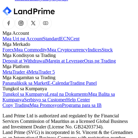
Mga Account
Mga Uri ng Account
Standard
ECN
Cent
Mga Merkado
Forex
Mga Commodity
Mga Cryptocurrency
Indices
Stock
Mga Kondisyon sa Trading
Deposit at Withdrawal
Margin at Leverage
Oras ng Trading
Mga Platform
MetaTrader 4
MetaTrader 5
Mga Kagamitan sa Trading
Pananaliksik sa Market
E-Calendar
Trading Panel
Tungkol sa Kumpanya
Tungkol sa Kumpanya
Legal na Dokumento
Mga Balita sa
Kumpanya
Serbisyo sa Customer
Help Center
Copy Trading
Mga Promosyon
Programa para sa IB
Land Prime Ltd is authorized and regulated by the Financial
Services Commission of Mauritius as a licensed Global Business
and Investment Dealer (License No. GB24203734).
Land Prime (SVG) is incorporated in St. Vincent & the Grenadines
as an International Business Company with registration number