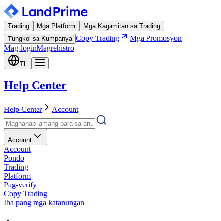
Trading
Mga Platform
Mga Kagamitan sa Trading
Copy Trading
Mga Promosyon
Tungkol sa Kumpanya
Mag-login
Magrehistro
TL
Help Center
Help Center
Account
Account
Account
Pondo
Trading
Platform
Pag-verify
Copy Trading
Iba pang mga katanungan