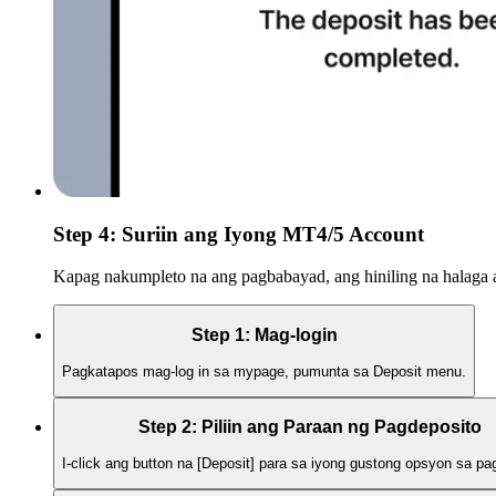
Step 4: Suriin ang Iyong MT4/5 Account
Kapag nakumpleto na ang pagbabayad, ang hiniling na halaga 
Step 1: Mag-login
Pagkatapos mag-log in sa mypage, pumunta sa Deposit menu.
Step 2: Piliin ang Paraan ng Pagdeposito
I-click ang button na [Deposit] para sa iyong gustong opsyon sa p