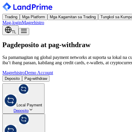
Trading
Mga Platform
Mga Kagamitan sa Trading
Tungkol sa Kump
Mag-login
Magrehistro
TL
Pagdeposito at pag-withdraw
Sa pamamagitan ng global payment networks at suporta sa lokal na cu
iba’t ibang paraan, kabilang ang credit cards, e-wallets, at cryptocurre
Magrehistro
Demo Account
Deposito
Pag-withdraw
Local Payment
Deposito