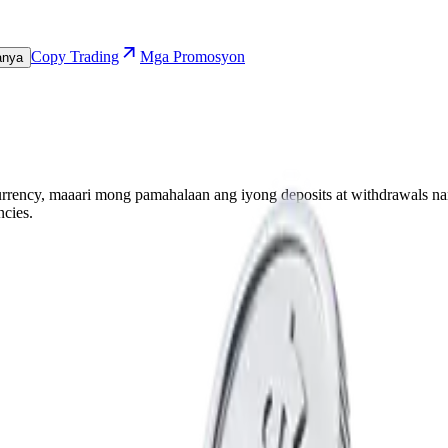
Copy Trading
Mga Promosyon
anya
rrency, maaari mong pamahalaan ang iyong deposits at withdrawals nan
ncies.