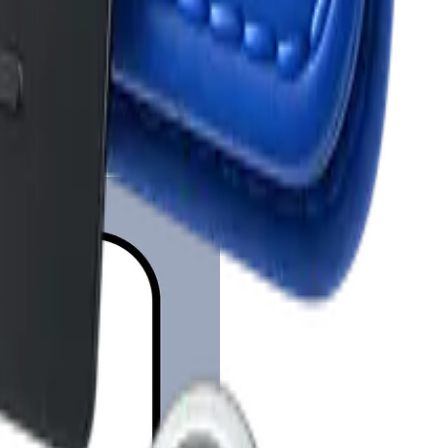
] na buton.