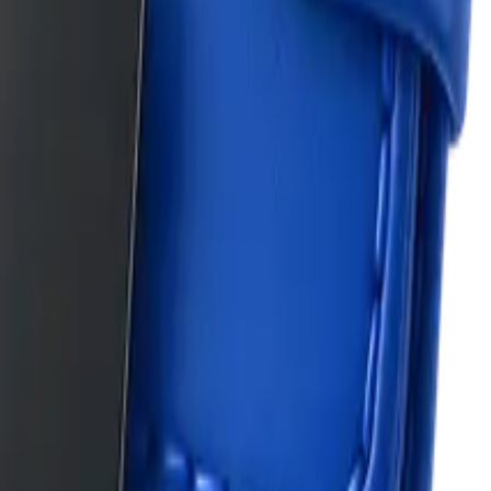
sa pagbabayad.