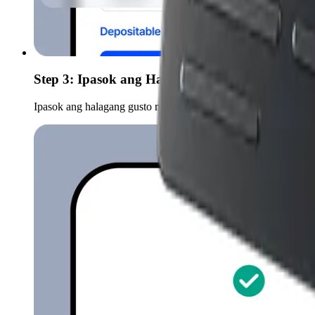
Step 3: Ipasok ang Halaga ng Deposito
Ipasok ang halagang gusto mong i-deposito at i-click ang [Ipasa