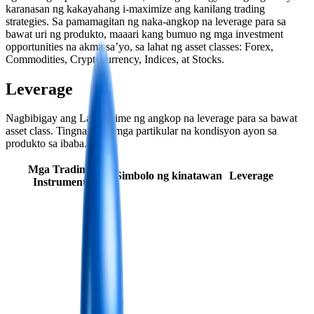
karanasan ng kakayahang i-maximize ang kanilang trading
strategies. Sa pamamagitan ng naka-angkop na leverage para sa
bawat uri ng produkto, maaari kang bumuo ng mga investment
opportunities na akma sa’yo, sa lahat ng asset classes: Forex,
Commodities, Cryptocurrency, Indices, at Stocks.
Leverage
Nagbibigay ang Land Prime ng angkop na leverage para sa bawat
asset class. Tingnan ang mga partikular na kondisyon ayon sa
produkto sa ibaba.
Mga Trading
Simbolo ng kinatawan
Leverage
Instrument