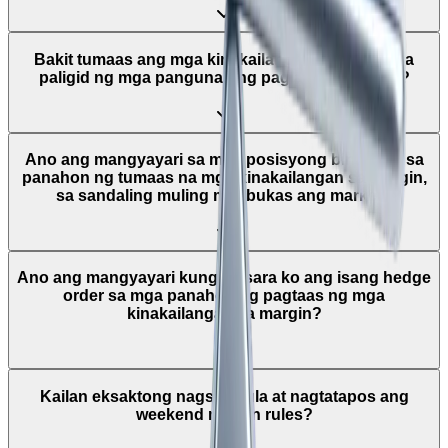
Bakit tumaas ang mga kinakailangan sa margin sa
paligid ng mga pangunahing paglabas ng balita?
Ano ang mangyayari sa mga posisyong binuksan sa
panahon ng tumaas na mga kinakailangan sa margin,
sa sandaling muling magbukas ang market?
Ano ang mangyayari kung isasara ko ang isang hedge
order sa mga panahon ng pagtaas ng mga
kinakailangan sa margin?
Kailan eksaktong nagsisimula at nagtatapos ang
weekend margin rules?