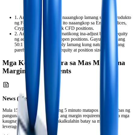
1. Ang patakarang ito ay naaangkop lamang sa mga produkto
ng Forex at Metal. Hindi ito naaangkop sa Energy, Indices,
Cryptocurrencies, o Stock CFD positions.
2. Ang leverage ay awtomatikong ina-adjust batay sa equity
ng account at sa laki ng open positions. Gayunpaman, ang
50:1 leverage ay naa-apply lamang kung natutugunan ang
parehong kondisyon ng equity at position size.
Mga Kondisyon para sa Mas Mataas na
Margin Requirements
News (Mga Balita)
Mula 15 minuto bago hanggang 5 minuto matapos ang paglabas ng
pangunahing economic news, ang margin requirement para sa mga
kaugnay na instrumento ay kakalkulahin batay sa maximum
leverage na 200:1.