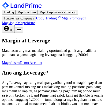
Trading
Mga Platform
Mga Kagamitan sa Trading
Copy Trading
Mga Promosyon
Tungkol sa Kumpanya
Mag-login
Magrehistro
TL
Margin at Leverage
Maranasan ang mas malalaking oportunidad gamit ang maliit na
puhunan sa pamamagitan ng leverage na hanggang 2000:1.
Magrehistro
Demo Account
Ano ang Leverage?
Ang Leverage ay isang makapangyarihang tool na nagbibigay-daan
para makontrol mo ang mas malalaking trading positions gamit ang
mas maliit na kapital, sa pamamagitan ng paghiram ng pondo mula
sa iyong broker. Sa Land Prime, nag-aalok kami ng flexible leverage
options hanggang 1:2000 — tumutulong sa mga baguhan na matuto
ng tamang capital management, habang binibigyan ang mga may