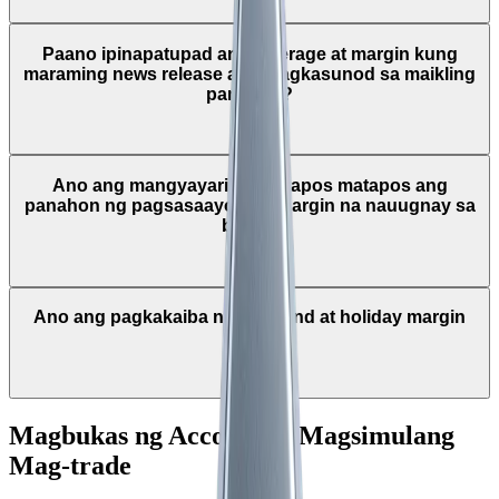
Paano ipinapatupad ang leverage at margin kung
maraming news release ang magkasunod sa maikling
panahon?
Ano ang mangyayari pagkatapos matapos ang
panahon ng pagsasaayos ng margin na nauugnay sa
balita?
Ano ang pagkakaiba ng weekend at holiday margin
rules?
Magbukas ng Account at Magsimulang
Mag-trade