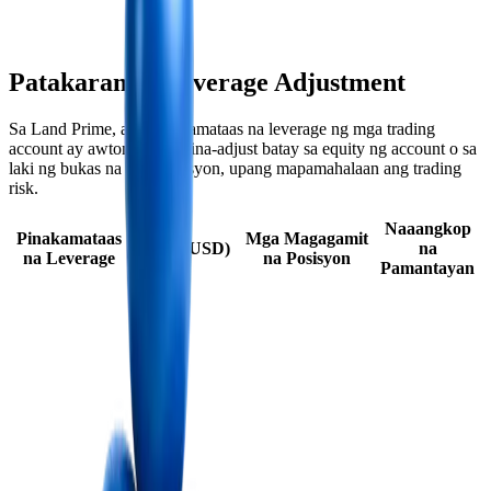
Patakaran sa Leverage Adjustment
Sa Land Prime, ang pinakamataas na leverage ng mga trading
account ay awtomatikong ina-adjust batay sa equity ng account o sa
laki ng bukas na positposisyon, upang mapamahalaan ang trading
risk.
Naaangkop
Pinakamataas
Mga Magagamit
Equity (USD)
na
na Leverage
na Posisyon
Pamantayan