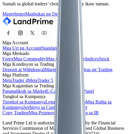
Sumali sa global traders’ choice, ngayon ay ikaw naman.
Magrehistro
Magbukas ng Demo
Mga Account
Mga Uri ng Account
Standard
ECN
Cent
Mga Merkado
Forex
Mga Commodity
Mga Cryptocurrency
Indices
Stock
Mga Kondisyon sa Trading
Deposit at Withdrawal
Margin at Leverage
Oras ng Trading
Mga Platform
MetaTrader 4
MetaTrader 5
Mga Kagamitan sa Trading
Pananaliksik sa Market
E-Calendar
Trading Panel
Tungkol sa Kumpanya
Tungkol sa Kumpanya
Legal na Dokumento
Mga Balita sa
Kumpanya
Serbisyo sa Customer
Help Center
Copy Trading
Mga Promosyon
Programa para sa IB
Land Prime Ltd is authorized and regulated by the Financial
Services Commission of Mauritius as a licensed Global Business
and Investment Dealer (License No. GB24203734).