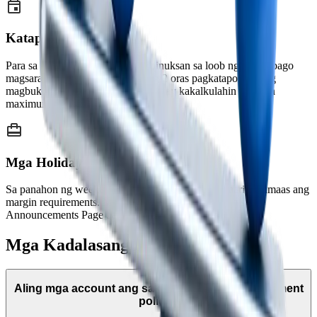
Katapusan ng Linggo
Para sa mga bagong position na binuksan sa loob ng 3 oras bago
magsara ang FX market hanggang 2 oras pagkatapos muling
magbukas, ang margin requirement ay kakalkulahin batay sa
maximum leverage na 200:1.
Mga Holiday
Sa panahon ng weekend at opisyal na holiday, maaaring tumaas ang
margin requirements. Magbibigay ng paunang abiso sa
Announcements Page bago ito ipatupad.
Mga Kadalasang Katanungan
Aling mga account ang sakop ng leverage adjustment
policy?