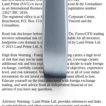
Land Prime (SVG) is incorporated in St. Vincent & the Grenadines
as an International Business Company with registration number
23627 IBC 2016.
The registered office is at Suite 305, Griffith Corporate Centre,
Beachmont, P.O. Box 1510, Kingstown, St. Vincent and the
Grenadines.
Read risk disclosure before trading Forex/CFDs. Forex/CFD trading
involves substantial risk of loss and is not suitable for all investors.
landprime.com domain is owned and operated by Land Prime Ltd.
© 2013 Land Prime Ltd. All rights reserved.
High Risk Warning : Foreign exchange trading carries a high level
of risk that may not be suitable for all investors. Leverage creates
additional risk and loss exposure. Before you decide to trade foreign
exchange, carefully consider your investment objectives, experience
level, and risk tolerance. You could lose some or all of your initial
investment; do not invest money that you cannot afford to lose.
Educate yourself on the risks associated with foreign exchange
trading, and seek advice from an independent financial or tax
advisor if you have any questions.
Advisory Warning : Land Prime Ltd. provides references and links
to selected blogs and other sources of economic and market