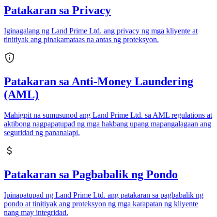
Patakaran sa Privacy
Iginagalang ng Land Prime Ltd. ang privacy ng mga kliyente at
tinitiyak ang pinakamataas na antas ng proteksyon.
Patakaran sa Anti-Money Laundering
(AML)
Mahigpit na sumusunod ang Land Prime Ltd. sa AML regulations at
aktibong nagpapatupad ng mga hakbang upang mapangalagaan ang
seguridad ng pananalapi.
Patakaran sa Pagbabalik ng Pondo
Ipinapatupad ng Land Prime Ltd. ang patakaran sa pagbabalik ng
pondo at tinitiyak ang proteksyon ng mga karapatan ng kliyente
nang may integridad.