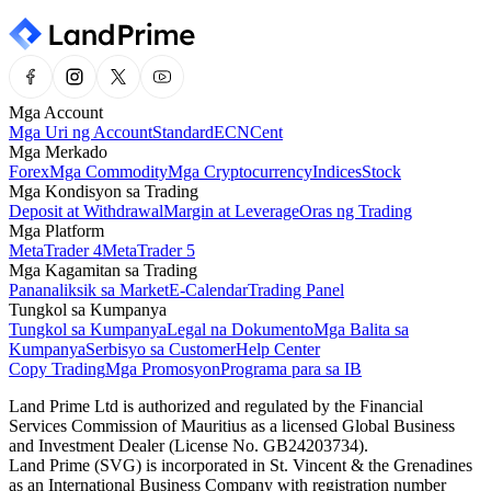
Mga Account
Mga Uri ng Account
Standard
ECN
Cent
Mga Merkado
Forex
Mga Commodity
Mga Cryptocurrency
Indices
Stock
Mga Kondisyon sa Trading
Deposit at Withdrawal
Margin at Leverage
Oras ng Trading
Mga Platform
MetaTrader 4
MetaTrader 5
Mga Kagamitan sa Trading
Pananaliksik sa Market
E-Calendar
Trading Panel
Tungkol sa Kumpanya
Tungkol sa Kumpanya
Legal na Dokumento
Mga Balita sa
Kumpanya
Serbisyo sa Customer
Help Center
Copy Trading
Mga Promosyon
Programa para sa IB
Land Prime Ltd is authorized and regulated by the Financial
Services Commission of Mauritius as a licensed Global Business
and Investment Dealer (License No. GB24203734).
Land Prime (SVG) is incorporated in St. Vincent & the Grenadines
as an International Business Company with registration number