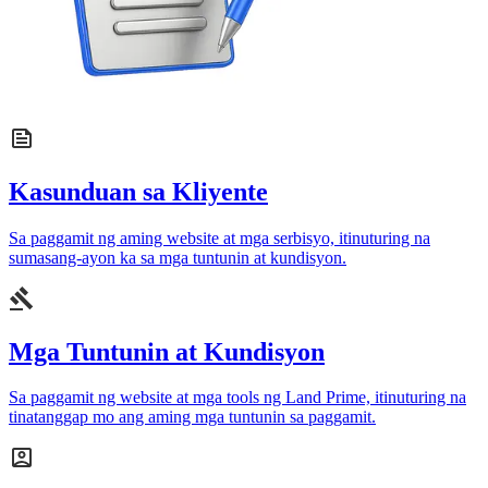
Kasunduan sa Kliyente
Sa paggamit ng aming website at mga serbisyo, itinuturing na
sumasang-ayon ka sa mga tuntunin at kundisyon.
Mga Tuntunin at Kundisyon
Sa paggamit ng website at mga tools ng Land Prime, itinuturing na
tinatanggap mo ang aming mga tuntunin sa paggamit.