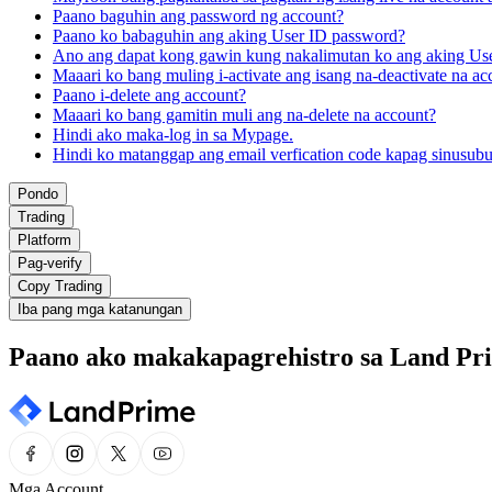
Paano baguhin ang password ng account?
Paano ko babaguhin ang aking User ID password?
Ano ang dapat kong gawin kung nakalimutan ko ang aking Us
Maaari ko bang muling i-activate ang isang na-deactivate na ac
Paano i-delete ang account?
Maaari ko bang gamitin muli ang na-delete na account?
Hindi ako maka-log in sa Mypage.
Hindi ko matanggap ang email verfication code kapag sinusub
Pondo
Trading
Platform
Pag-verify
Copy Trading
Iba pang mga katanungan
Paano ako makakapagrehistro sa Land Pr
Mga Account