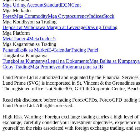
Mga Uri ng Account
Standard
ECN
Cent
Mga Merkado
Forex
Mga Commodity
Mga Cryptocurrency
Indices
Stock
Mga Kondisyon sa Trading
Deposit at Withdrawal
Margin at Leverage
Oras ng Trading
Mga Platform
MetaTrader 4
MetaTrader 5
Mga Kagamitan sa Trading
Pananaliksik sa Market
E-Calendar
Trading Panel
Tungkol sa Kumpanya
Tungkol sa Kumpanya
Legal na Dokumento
Mga Balita sa Kumpanya
Copy Trading
Mga Promosyon
Programa para sa IB
Land Prime Ltd is authorized and regulated by the Financial Servic
Land Prime (SVG) is incorporated in St. Vincent & the Grenadines a
The registered office is at Suite 305, Griffith Corporate Centre, Be
Read risk disclosure before trading Forex/CFDs. Forex/CFD trading in
Land Prime Ltd. All rights reserved.
High Risk Warning : Foreign exchange trading carries a high level of ri
exchange, carefully consider your investment objectives, experience le
yourself on the risks associated with foreign exchange trading, and se