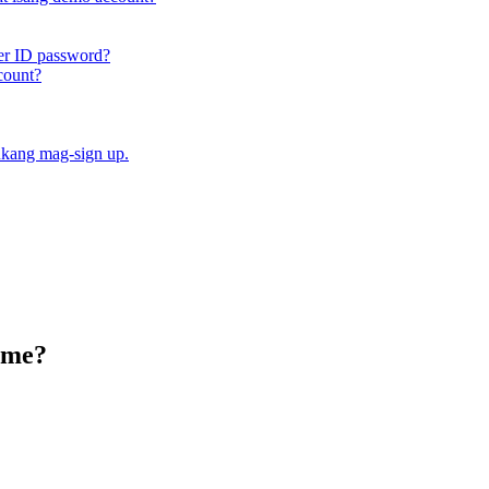
er ID password?
count?
ukang mag-sign up.
ime?