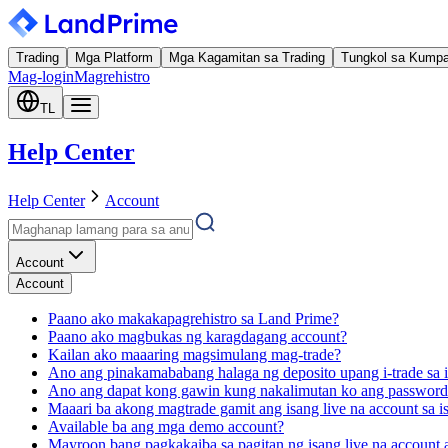
Trading
Mga Platform
Mga Kagamitan sa Trading
Tungkol sa Kump
Mag-login
Magrehistro
TL
Help Center
Help Center
Account
Account
Account
Paano ako makakapagrehistro sa Land Prime?
Paano ako magbukas ng karagdagang account?
Kailan ako maaaring magsimulang mag-trade?
Ano ang pinakamababang halaga ng deposito upang i-trade sa i
Ano ang dapat kong gawin kung nakalimutan ko ang password
Maaari ba akong magtrade gamit ang isang live na account sa
Available ba ang mga demo account?
Mayroon bang pagkakaiba sa pagitan ng isang live na account 