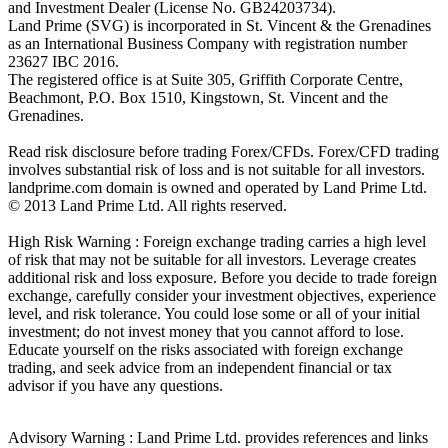
and Investment Dealer (License No. GB24203734).
Land Prime (SVG) is incorporated in St. Vincent & the Grenadines
as an International Business Company with registration number
23627 IBC 2016.
The registered office is at Suite 305, Griffith Corporate Centre,
Beachmont, P.O. Box 1510, Kingstown, St. Vincent and the
Grenadines.
Read risk disclosure before trading Forex/CFDs. Forex/CFD trading
involves substantial risk of loss and is not suitable for all investors.
landprime.com domain is owned and operated by Land Prime Ltd.
© 2013 Land Prime Ltd. All rights reserved.
High Risk Warning : Foreign exchange trading carries a high level
of risk that may not be suitable for all investors. Leverage creates
additional risk and loss exposure. Before you decide to trade foreign
exchange, carefully consider your investment objectives, experience
level, and risk tolerance. You could lose some or all of your initial
investment; do not invest money that you cannot afford to lose.
Educate yourself on the risks associated with foreign exchange
trading, and seek advice from an independent financial or tax
advisor if you have any questions.
Advisory Warning : Land Prime Ltd. provides references and links