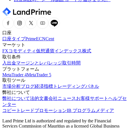
口座
口座タイプ
Prime
ECN
Cent
マーケット
FX
コモディティ
仮想通貨
インデックス
株式
取引条件
入出金
マージンとレバレッジ
取引時間
プラットフォーム
MetaTrader 4
MetaTrader 5
取引ツール
市場分析
ブログ
経済指標
トレーディングパネル
弊社について
弊社について
法的文書
会社ニュース
お客様サポート
ヘルプセ
ンター
コピートレード
プロモーション
IB プログラム
メディア
Land Prime Ltd is authorized and regulated by the Financial
Services Commission of Mauritius as a licensed Global Business