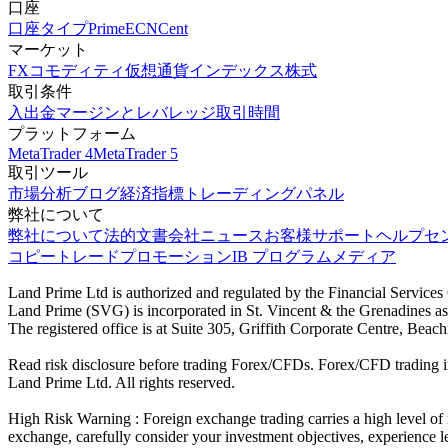
口座
口座タイプ
Prime
ECN
Cent
マーケット
FX
コモディティ
仮想通貨
インデックス
株式
取引条件
入出金
マージンとレバレッジ
取引時間
プラットフォーム
MetaTrader 4
MetaTrader 5
取引ツール
市場分析
ブログ
経済指標
トレーディングパネル
弊社について
弊社について
法的文書
会社ニュース
お客様サポート
ヘルプセ
コピートレード
プロモーション
IB プログラム
メディア
Land Prime Ltd is authorized and regulated by the Financial Servic
Land Prime (SVG) is incorporated in St. Vincent & the Grenadines a
The registered office is at Suite 305, Griffith Corporate Centre, Be
Read risk disclosure before trading Forex/CFDs. Forex/CFD trading in
Land Prime Ltd. All rights reserved.
High Risk Warning : Foreign exchange trading carries a high level of ri
exchange, carefully consider your investment objectives, experience le