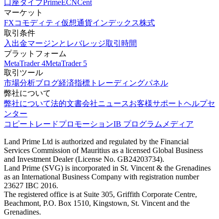
口座タイプ
Prime
ECN
Cent
マーケット
FX
コモディティ
仮想通貨
インデックス
株式
取引条件
入出金
マージンとレバレッジ
取引時間
プラットフォーム
MetaTrader 4
MetaTrader 5
取引ツール
市場分析
ブログ
経済指標
トレーディングパネル
弊社について
弊社について
法的文書
会社ニュース
お客様サポート
ヘルプセ
ンター
コピートレード
プロモーション
IB プログラム
メディア
Land Prime Ltd is authorized and regulated by the Financial
Services Commission of Mauritius as a licensed Global Business
and Investment Dealer (License No. GB24203734).
Land Prime (SVG) is incorporated in St. Vincent & the Grenadines
as an International Business Company with registration number
23627 IBC 2016.
The registered office is at Suite 305, Griffith Corporate Centre,
Beachmont, P.O. Box 1510, Kingstown, St. Vincent and the
Grenadines.