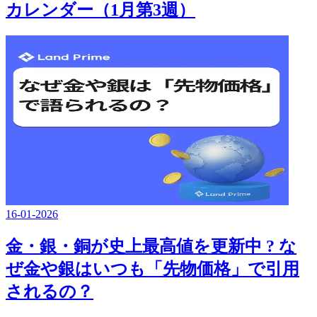
カレンダー（1月第3週）
16-01-2026
金・銀・銅が史上最高値を更新中 ? な
ぜ金や銀はいつも「先物価格」で引用
されるの？