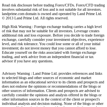
Read risk disclosure before trading Forex/CFDs. Forex/CFD trading
involves substantial risk of loss and is not suitable for all investors.
landprime.com domain is owned and operated by Land Prime Ltd.
© 2013 Land Prime Ltd. All rights reserved.
High Risk Warning : Foreign exchange trading carries a high level
of risk that may not be suitable for all investors. Leverage creates
additional risk and loss exposure. Before you decide to trade foreign
exchange, carefully consider your investment objectives, experience
level, and risk tolerance. You could lose some or all of your initial
investment; do not invest money that you cannot afford to lose.
Educate yourself on the risks associated with foreign exchange
trading, and seek advice from an independent financial or tax
advisor if you have any questions.
Advisory Warning : Land Prime Ltd. provides references and links
to selected blogs and other sources of economic and market
information as an educational service to its clients and prospects and
does not endorse the opinions or recommendations of the blogs or
other sources of information. Clients and prospects are advised to
carefully consider the opinions and analysis offered in the blogs or
other information sources in the context of the client or prospect's
individual analysis and decision making. None of the blogs or other