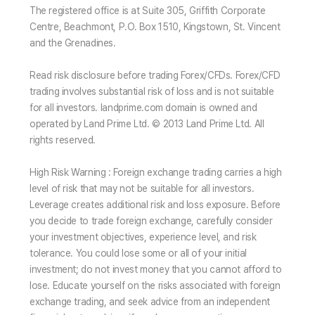
The registered office is at Suite 305, Griffith Corporate
Centre, Beachmont, P.O. Box 1510, Kingstown, St. Vincent
and the Grenadines.
Read risk disclosure before trading Forex/CFDs. Forex/CFD
trading involves substantial risk of loss and is not suitable
for all investors. landprime.com domain is owned and
operated by Land Prime Ltd. © 2013 Land Prime Ltd. All
rights reserved.
High Risk Warning : Foreign exchange trading carries a high
level of risk that may not be suitable for all investors.
Leverage creates additional risk and loss exposure. Before
you decide to trade foreign exchange, carefully consider
your investment objectives, experience level, and risk
tolerance. You could lose some or all of your initial
investment; do not invest money that you cannot afford to
lose. Educate yourself on the risks associated with foreign
exchange trading, and seek advice from an independent