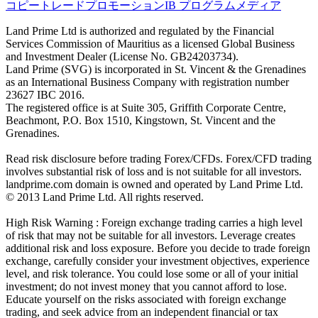
コピートレード
プロモーション
IB プログラム
メディア
Land Prime Ltd is authorized and regulated by the Financial
Services Commission of Mauritius as a licensed Global Business
and Investment Dealer (License No. GB24203734).
Land Prime (SVG) is incorporated in St. Vincent & the Grenadines
as an International Business Company with registration number
23627 IBC 2016.
The registered office is at Suite 305, Griffith Corporate Centre,
Beachmont, P.O. Box 1510, Kingstown, St. Vincent and the
Grenadines.
Read risk disclosure before trading Forex/CFDs. Forex/CFD trading
involves substantial risk of loss and is not suitable for all investors.
landprime.com domain is owned and operated by Land Prime Ltd.
© 2013 Land Prime Ltd. All rights reserved.
High Risk Warning : Foreign exchange trading carries a high level
of risk that may not be suitable for all investors. Leverage creates
additional risk and loss exposure. Before you decide to trade foreign
exchange, carefully consider your investment objectives, experience
level, and risk tolerance. You could lose some or all of your initial
investment; do not invest money that you cannot afford to lose.
Educate yourself on the risks associated with foreign exchange
trading, and seek advice from an independent financial or tax