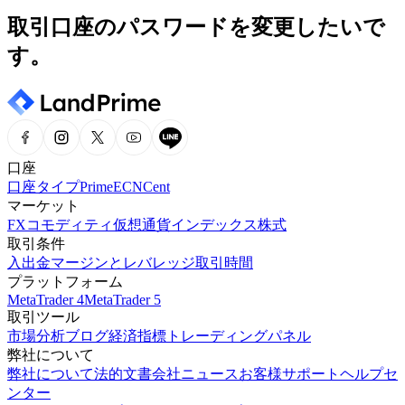
取引口座のパスワードを変更したいで
す。
口座
口座タイプ
Prime
ECN
Cent
マーケット
FX
コモディティ
仮想通貨
インデックス
株式
取引条件
入出金
マージンとレバレッジ
取引時間
プラットフォーム
MetaTrader 4
MetaTrader 5
取引ツール
市場分析
ブログ
経済指標
トレーディングパネル
弊社について
弊社について
法的文書
会社ニュース
お客様サポート
ヘルプセ
ンター