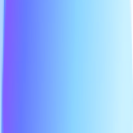
Sumali sa promo
May 3 uri ng Lucky Balls!
Habang mas mataas ang halaga ng deposito at dami ng trading, mas
mataas na antas ng Lucky Ball ang matatanggap mo!
Kung ang iyong Lucky Ball ay
maaari kang makatanggap ng mga gantimpalang hanggang
$385
maaari kang makatanggap ng mga gantimpalang hanggang
$385
Kung ang iyong Lucky Ball ay