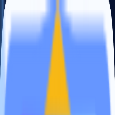
Trading
Mga Platform
Mga Kagamitan sa Trading
Copy Trading
Mga Promosyon
Tungkol sa Kumpanya
Mag-login
Magrehistro
TL
Mag-trade pa at paramihin
ang iyong Lucky Ball,
bukas at manalo ng Switzerland trip!
Tingnan ang iyong Lucky Ball
2026.08.01 - 2026.08.30