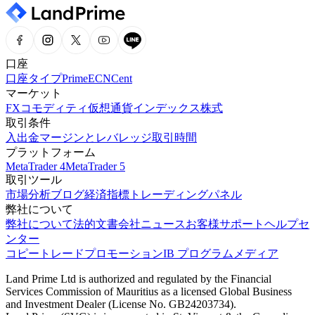
口座
口座タイプ
Prime
ECN
Cent
マーケット
FX
コモディティ
仮想通貨
インデックス
株式
取引条件
入出金
マージンとレバレッジ
取引時間
プラットフォーム
MetaTrader 4
MetaTrader 5
取引ツール
市場分析
ブログ
経済指標
トレーディングパネル
弊社について
弊社について
法的文書
会社ニュース
お客様サポート
ヘルプセ
ンター
コピートレード
プロモーション
IB プログラム
メディア
Land Prime Ltd is authorized and regulated by the Financial
Services Commission of Mauritius as a licensed Global Business
and Investment Dealer (License No. GB24203734).