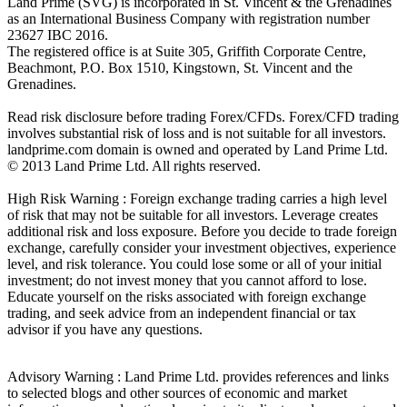
Land Prime (SVG) is incorporated in St. Vincent & the Grenadines
as an International Business Company with registration number
23627 IBC 2016.
The registered office is at Suite 305, Griffith Corporate Centre,
Beachmont, P.O. Box 1510, Kingstown, St. Vincent and the
Grenadines.
Read risk disclosure before trading Forex/CFDs. Forex/CFD trading
involves substantial risk of loss and is not suitable for all investors.
landprime.com domain is owned and operated by Land Prime Ltd.
© 2013 Land Prime Ltd. All rights reserved.
High Risk Warning : Foreign exchange trading carries a high level
of risk that may not be suitable for all investors. Leverage creates
additional risk and loss exposure. Before you decide to trade foreign
exchange, carefully consider your investment objectives, experience
level, and risk tolerance. You could lose some or all of your initial
investment; do not invest money that you cannot afford to lose.
Educate yourself on the risks associated with foreign exchange
trading, and seek advice from an independent financial or tax
advisor if you have any questions.
Advisory Warning : Land Prime Ltd. provides references and links
to selected blogs and other sources of economic and market