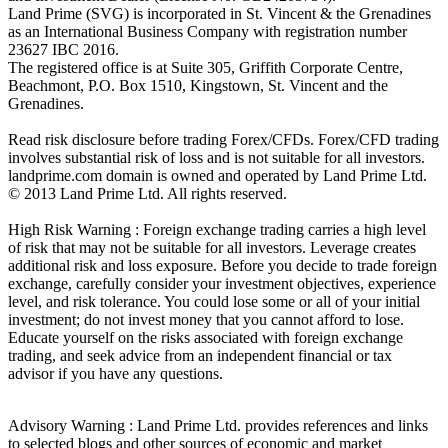
Land Prime (SVG) is incorporated in St. Vincent & the Grenadines
as an International Business Company with registration number
23627 IBC 2016.
The registered office is at Suite 305, Griffith Corporate Centre,
Beachmont, P.O. Box 1510, Kingstown, St. Vincent and the
Grenadines.
Read risk disclosure before trading Forex/CFDs. Forex/CFD trading
involves substantial risk of loss and is not suitable for all investors.
landprime.com domain is owned and operated by Land Prime Ltd.
© 2013 Land Prime Ltd. All rights reserved.
High Risk Warning : Foreign exchange trading carries a high level
of risk that may not be suitable for all investors. Leverage creates
additional risk and loss exposure. Before you decide to trade foreign
exchange, carefully consider your investment objectives, experience
level, and risk tolerance. You could lose some or all of your initial
investment; do not invest money that you cannot afford to lose.
Educate yourself on the risks associated with foreign exchange
trading, and seek advice from an independent financial or tax
advisor if you have any questions.
Advisory Warning : Land Prime Ltd. provides references and links
to selected blogs and other sources of economic and market