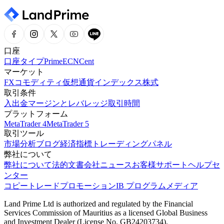
口座
口座タイプ
Prime
ECN
Cent
マーケット
FX
コモディティ
仮想通貨
インデックス
株式
取引条件
入出金
マージンとレバレッジ
取引時間
プラットフォーム
MetaTrader 4
MetaTrader 5
取引ツール
市場分析
ブログ
経済指標
トレーディングパネル
弊社について
弊社について
法的文書
会社ニュース
お客様サポート
ヘルプセ
ンター
コピートレード
プロモーション
IB プログラム
メディア
Land Prime Ltd is authorized and regulated by the Financial
Services Commission of Mauritius as a licensed Global Business
and Investment Dealer (License No. GB24203734).