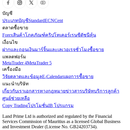
บัญชี
ประเภทบัญชี
Standard
ECN
Cent
ตลาดซื้อขาย
Forex
สินค้าโภคภัณฑ์
คริปโทเคอร์เรนซี
ดัชนี
หุ้น
เงื่อนไข
ฝากและถอนเงิน
มาร์จิ้นและเลเวอเรจ
ชั่วโมงซื้อขาย
แพลตฟอร์ม
MetaTrader 4
MetaTrader 5
เครื่องมือ
วิจัยตลาดและข้อมูล
E-Calendar
แผงการซื้อขาย
แนะนำบริษัท
เกี่ยวกับเรา
เอกสารทางกฎหมาย
ข่าวสารบริษัท
บริการลูกค้า
ศูนย์ช่วยเหลือ
Copy Trading
โปรโมชั่น
IB โปรแกรม
Land Prime Ltd is authorized and regulated by the Financial
Services Commission of Mauritius as a licensed Global Business
and Investment Dealer (License No. GB24203734).