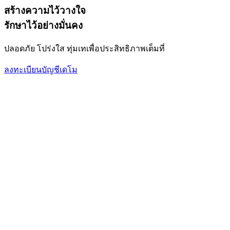
สร้างความไว้วางใจ
รักษาไว้อย่างมั่นคง
ปลอดภัย โปร่งใส ทุ่มเทเพื่อประสิทธิภาพเต็มที่
ลงทะเบียน
บัญชีเดโม
ขยายพอร์ตการลงทุนของคุณด้วยสินทรัพย์
ทั้งฟอเร็กซ์ สินค้าโภคภัณฑ์ คริปโทเคอร์เรนซี ดัชนี และหุ้น 
ทั้งฟอเร็กซ์ สินค้าโภคภัณฑ์ คริปโทเคอร์เรนซี ดัชนี และหุ้น