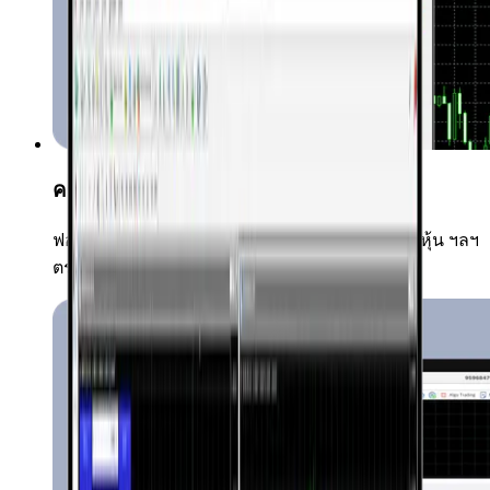
ครอบคลุมตลาดอย่างเต็มรูปแบบ
ฟอเร็กซ์ สินค้าโภคภัณฑ์ คริปโทเคอร์เรนซี ดัชนี หุ้น ฯลฯ
ตราสารทุกชนิดซื้อขายได้ในที่เดียว