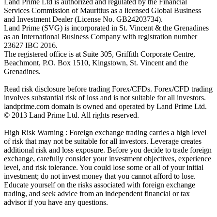
Land Prime Ltd is authorized and regulated by the Financial
Services Commission of Mauritius as a licensed Global Business
and Investment Dealer (License No. GB24203734).
Land Prime (SVG) is incorporated in St. Vincent & the Grenadines
as an International Business Company with registration number
23627 IBC 2016.
The registered office is at Suite 305, Griffith Corporate Centre,
Beachmont, P.O. Box 1510, Kingstown, St. Vincent and the
Grenadines.
Read risk disclosure before trading Forex/CFDs. Forex/CFD trading
involves substantial risk of loss and is not suitable for all investors.
landprime.com domain is owned and operated by Land Prime Ltd.
© 2013 Land Prime Ltd. All rights reserved.
High Risk Warning : Foreign exchange trading carries a high level
of risk that may not be suitable for all investors. Leverage creates
additional risk and loss exposure. Before you decide to trade foreign
exchange, carefully consider your investment objectives, experience
level, and risk tolerance. You could lose some or all of your initial
investment; do not invest money that you cannot afford to lose.
Educate yourself on the risks associated with foreign exchange
trading, and seek advice from an independent financial or tax
advisor if you have any questions.