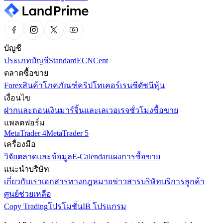
บัญชี
ประเภทบัญชี
Standard
ECN
Cent
ตลาดซื้อขาย
Forex
สินค้าโภคภัณฑ์
คริปโทเคอร์เรนซี
ดัชนี
หุ้น
เงื่อนไข
ฝากและถอนเงิน
มาร์จิ้นและเลเวอเรจ
ชั่วโมงซื้อขาย
แพลตฟอร์ม
MetaTrader 4
MetaTrader 5
เครื่องมือ
วิจัยตลาดและข้อมูล
E-Calendar
แผงการซื้อขาย
แนะนำบริษัท
เกี่ยวกับเรา
เอกสารทางกฎหมาย
ข่าวสารบริษัท
บริการลูกค้า
ศูนย์ช่วยเหลือ
Copy Trading
โปรโมชั่น
IB โปรแกรม