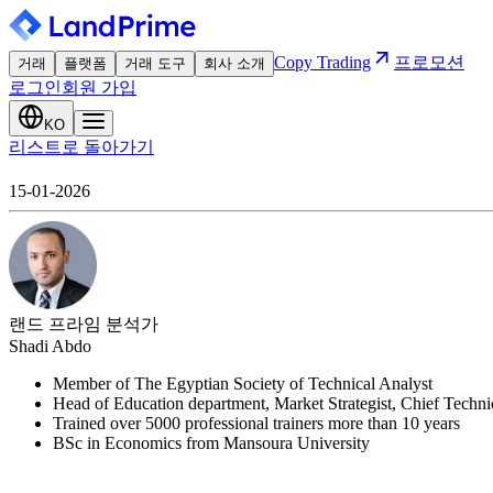
Copy Trading
프로모션
거래
플랫폼
거래 도구
회사 소개
로그인
회원 가입
KO
리스트로 돌아가기
15-01-2026
랜드 프라임 분석가
Shadi Abdo
Member of The Egyptian Society of Technical Analyst
Head of Education department, Market Strategist, Chief Techn
Trained over 5000 professional trainers more than 10 years
BSc in Economics from Mansoura University