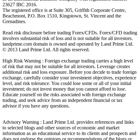
23627 IBC 2016.
The registered office is at Suite 305, Griffith Corporate Centre,
Beachmont, P.O. Box 1510, Kingstown, St. Vincent and the
Grenadines.
Read risk disclosure before trading Forex/CFDs. Forex/CFD trading
involves substantial risk of loss and is not suitable for all investors.
landprime.com domain is owned and operated by Land Prime Ltd.
© 2013 Land Prime Ltd. All rights reserved.
High Risk Warning : Foreign exchange trading carries a high level
of risk that may not be suitable for all investors. Leverage creates
additional risk and loss exposure. Before you decide to trade foreign
exchange, carefully consider your investment objectives, experience
level, and risk tolerance. You could lose some or all of your initial
investment; do not invest money that you cannot afford to lose.
Educate yourself on the risks associated with foreign exchange
trading, and seek advice from an independent financial or tax
advisor if you have any questions.
Advisory Warning : Land Prime Ltd. provides references and links
to selected blogs and other sources of economic and market
information as an educational service to its clients and prospects and
does not endorse the opinions or recommendations of the blogs or