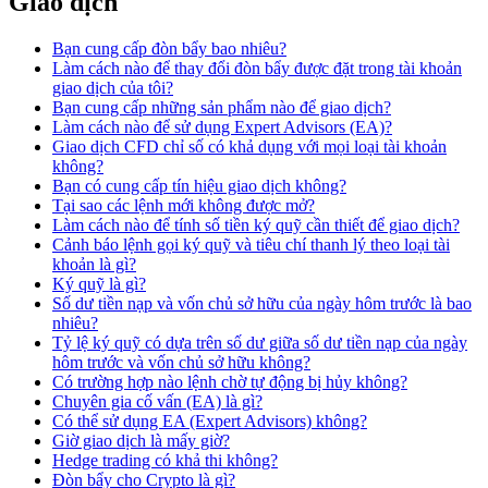
Giao dịch
Bạn cung cấp đòn bẩy bao nhiêu?
Làm cách nào để thay đổi đòn bẩy được đặt trong tài khoản
giao dịch của tôi?
Bạn cung cấp những sản phẩm nào để giao dịch?
Làm cách nào để sử dụng Expert Advisors (EA)?
Giao dịch CFD chỉ số có khả dụng với mọi loại tài khoản
không?
Bạn có cung cấp tín hiệu giao dịch không?
Tại sao các lệnh mới không được mở?
Làm cách nào để tính số tiền ký quỹ cần thiết để giao dịch?
Cảnh báo lệnh gọi ký quỹ và tiêu chí thanh lý theo loại tài
khoản là gì?
Ký quỹ là gì?
Số dư tiền nạp và vốn chủ sở hữu của ngày hôm trước là bao
nhiêu?
Tỷ lệ ký quỹ có dựa trên số dư giữa số dư tiền nạp của ngày
hôm trước và vốn chủ sở hữu không?
Có trường hợp nào lệnh chờ tự động bị hủy không?
Chuyên gia cố vấn (EA) là gì?
Có thể sử dụng EA (Expert Advisors) không?
Giờ giao dịch là mấy giờ?
Hedge trading có khả thi không?
Đòn bẩy cho Crypto là gì?