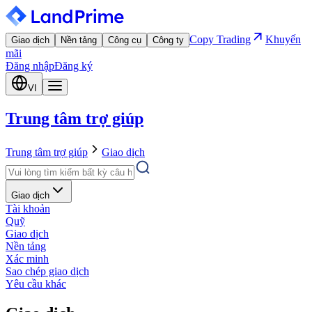
Copy Trading
Khuyến
Giao dịch
Nền tảng
Công cụ
Công ty
mãi
Đăng nhập
Đăng ký
VI
Trung tâm trợ giúp
Trung tâm trợ giúp
Giao dịch
Giao dịch
Tài khoản
Quỹ
Giao dịch
Nền tảng
Xác minh
Sao chép giao dịch
Yêu cầu khác