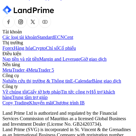
Tài khoản
Các loại tài khoản
Standard
ECN
Cent
Thị trường
Forex
Hàng hóa
Crypto
Chỉ số
Cổ phiếu
Điều kiện
Nạp tiền và rút tiền
Margin and Leverage
Giờ giao dịch
Nền tảng
MetaTrader 4
MetaTrader 5
Công cụ
Nghiên cứu thị trường & Thông tin
E-Calendar
Bảng giao dịch
Công ty
Về chúng tôi
Giấy tờ hợp pháp
Tin tức công ty
Hỗ trợ khách
hàng
Trung tâm trợ giúp
Copy Trading
Khuyến mãi
Chương trình IB
Land Prime Ltd is authorized and regulated by the Financial
Services Commission of Mauritius as a licensed Global Business
and Investment Dealer (License No. GB24203734).
Land Prime (SVG) is incorporated in St. Vincent & the Grenadines
as an International Business Company with registration number