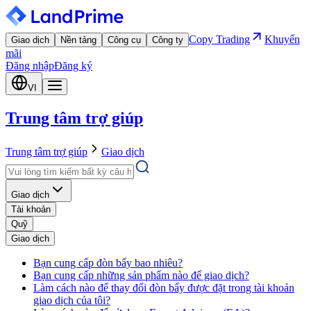
Copy Trading
Khuyến
Giao dịch
Nền tảng
Công cụ
Công ty
mãi
Đăng nhập
Đăng ký
VI
Trung tâm trợ giúp
Trung tâm trợ giúp
Giao dịch
Giao dịch
Tài khoản
Quỹ
Giao dịch
Bạn cung cấp đòn bẩy bao nhiêu?
Bạn cung cấp những sản phẩm nào để giao dịch?
Làm cách nào để thay đổi đòn bẩy được đặt trong tài khoản
giao dịch của tôi?