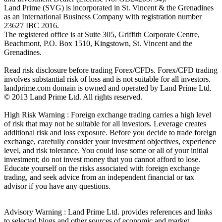
Land Prime (SVG) is incorporated in St. Vincent & the Grenadines
as an International Business Company with registration number
23627 IBC 2016.
The registered office is at Suite 305, Griffith Corporate Centre,
Beachmont, P.O. Box 1510, Kingstown, St. Vincent and the
Grenadines.
Read risk disclosure before trading Forex/CFDs. Forex/CFD trading
involves substantial risk of loss and is not suitable for all investors.
landprime.com domain is owned and operated by Land Prime Ltd.
© 2013 Land Prime Ltd. All rights reserved.
High Risk Warning : Foreign exchange trading carries a high level
of risk that may not be suitable for all investors. Leverage creates
additional risk and loss exposure. Before you decide to trade foreign
exchange, carefully consider your investment objectives, experience
level, and risk tolerance. You could lose some or all of your initial
investment; do not invest money that you cannot afford to lose.
Educate yourself on the risks associated with foreign exchange
trading, and seek advice from an independent financial or tax
advisor if you have any questions.
Advisory Warning : Land Prime Ltd. provides references and links
to selected blogs and other sources of economic and market