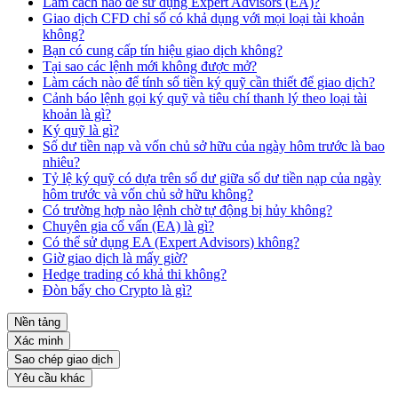
Làm cách nào để sử dụng Expert Advisors (EA)?
Giao dịch CFD chỉ số có khả dụng với mọi loại tài khoản
không?
Bạn có cung cấp tín hiệu giao dịch không?
Tại sao các lệnh mới không được mở?
Làm cách nào để tính số tiền ký quỹ cần thiết để giao dịch?
Cảnh báo lệnh gọi ký quỹ và tiêu chí thanh lý theo loại tài
khoản là gì?
Ký quỹ là gì?
Số dư tiền nạp và vốn chủ sở hữu của ngày hôm trước là bao
nhiêu?
Tỷ lệ ký quỹ có dựa trên số dư giữa số dư tiền nạp của ngày
hôm trước và vốn chủ sở hữu không?
Có trường hợp nào lệnh chờ tự động bị hủy không?
Chuyên gia cố vấn (EA) là gì?
Có thể sử dụng EA (Expert Advisors) không?
Giờ giao dịch là mấy giờ?
Hedge trading có khả thi không?
Đòn bẩy cho Crypto là gì?
Nền tảng
Xác minh
Sao chép giao dịch
Yêu cầu khác