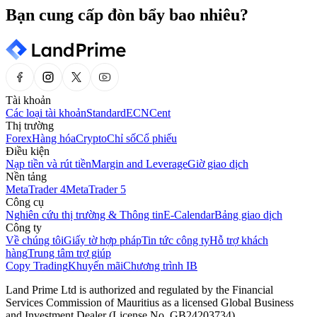
Bạn cung cấp đòn bẩy bao nhiêu?
Tài khoản
Các loại tài khoản
Standard
ECN
Cent
Thị trường
Forex
Hàng hóa
Crypto
Chỉ số
Cổ phiếu
Điều kiện
Nạp tiền và rút tiền
Margin and Leverage
Giờ giao dịch
Nền tảng
MetaTrader 4
MetaTrader 5
Công cụ
Nghiên cứu thị trường & Thông tin
E-Calendar
Bảng giao dịch
Công ty
Về chúng tôi
Giấy tờ hợp pháp
Tin tức công ty
Hỗ trợ khách
hàng
Trung tâm trợ giúp
Copy Trading
Khuyến mãi
Chương trình IB
Land Prime Ltd is authorized and regulated by the Financial
Services Commission of Mauritius as a licensed Global Business
and Investment Dealer (License No. GB24203734).