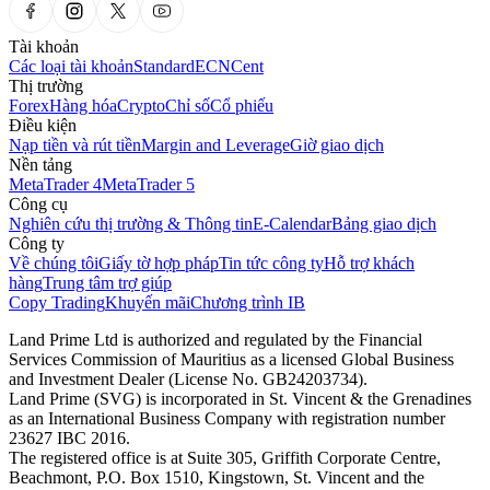
Tài khoản
Các loại tài khoản
Standard
ECN
Cent
Thị trường
Forex
Hàng hóa
Crypto
Chỉ số
Cổ phiếu
Điều kiện
Nạp tiền và rút tiền
Margin and Leverage
Giờ giao dịch
Nền tảng
MetaTrader 4
MetaTrader 5
Công cụ
Nghiên cứu thị trường & Thông tin
E-Calendar
Bảng giao dịch
Công ty
Về chúng tôi
Giấy tờ hợp pháp
Tin tức công ty
Hỗ trợ khách
hàng
Trung tâm trợ giúp
Copy Trading
Khuyến mãi
Chương trình IB
Land Prime Ltd is authorized and regulated by the Financial
Services Commission of Mauritius as a licensed Global Business
and Investment Dealer (License No. GB24203734).
Land Prime (SVG) is incorporated in St. Vincent & the Grenadines
as an International Business Company with registration number
23627 IBC 2016.
The registered office is at Suite 305, Griffith Corporate Centre,
Beachmont, P.O. Box 1510, Kingstown, St. Vincent and the