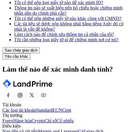
Tôi có thể nộp loại giấy tờ nào để xác minh ID?
Thông tin nào sẽ xuất hiện trên hộ chiếu hoặc chứng minh
nhân dân do chính phủ cấp?
Tôi có thể nộp những giấy tờ nào khác cùng với CMND?
Các tài liệu sẽ được nộp không phải bằng tiếng Anh; đó có
phải là vấn đề không?
Làm cách nào để chỉnh sửa thông tin cá nhân của tôi?
Tôi cần những loại giấy tờ gì để chứng minh nơi cư trú?
Sao chép giao dịch
Yêu cầu khác
Làm thế nào để xác minh danh tính?
Tài khoản
Các loại tài khoản
Standard
ECN
Cent
Thị trường
Forex
Hàng hóa
Crypto
Chỉ số
Cổ phiếu
Điều kiện
Nạp tiền và rút tiền
Margin and Leverage
Giờ giao dịch