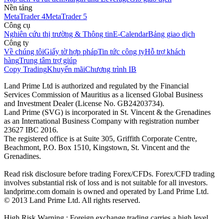
Nền tảng
MetaTrader 4
MetaTrader 5
Công cụ
Nghiên cứu thị trường & Thông tin
E-Calendar
Bảng giao dịch
Công ty
Về chúng tôi
Giấy tờ hợp pháp
Tin tức công ty
Hỗ trợ khách
hàng
Trung tâm trợ giúp
Copy Trading
Khuyến mãi
Chương trình IB
Land Prime Ltd is authorized and regulated by the Financial
Services Commission of Mauritius as a licensed Global Business
and Investment Dealer (License No. GB24203734).
Land Prime (SVG) is incorporated in St. Vincent & the Grenadines
as an International Business Company with registration number
23627 IBC 2016.
The registered office is at Suite 305, Griffith Corporate Centre,
Beachmont, P.O. Box 1510, Kingstown, St. Vincent and the
Grenadines.
Read risk disclosure before trading Forex/CFDs. Forex/CFD trading
involves substantial risk of loss and is not suitable for all investors.
landprime.com domain is owned and operated by Land Prime Ltd.
© 2013 Land Prime Ltd. All rights reserved.
High Risk Warning : Foreign exchange trading carries a high level