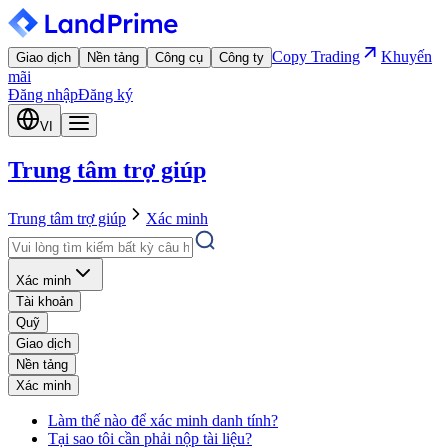
Copy Trading
Khuyến
Giao dịch
Nền tảng
Công cụ
Công ty
mãi
Đăng nhập
Đăng ký
VI
Trung tâm trợ giúp
Trung tâm trợ giúp
Xác minh
Xác minh
Tài khoản
Quỹ
Giao dịch
Nền tảng
Xác minh
Làm thế nào để xác minh danh tính?
Tại sao tôi cần phải nộp tài liệu?