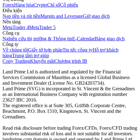
Forex
Hàng hóa
Crypto
Chỉ số
Cổ phiếu
Điều kiện
Nạp tiền và rút tiền
Margin and Leverage
Giờ giao dịch
Nền tảng
MetaTrader 4
MetaTrader 5
Công cụ
Nghiên cứu thị trường & Thông tin
E-Calendar
Bảng giao dịch
Công ty
Về chúng tôi
Giấy tờ hợp pháp
Tin tức công ty
Hỗ trợ khách
hàng
Trung tâm trợ giúp
Copy Trading
Khuyến mãi
Chương trình IB
Land Prime Ltd is authorized and regulated by the Financial
Services Commission of Mauritius as a licensed Global Business
and Investment Dealer (License No. GB24203734).
Land Prime (SVG) is incorporated in St. Vincent & the Grenadines
as an International Business Company with registration number
23627 IBC 2016.
The registered office is at Suite 305, Griffith Corporate Centre,
Beachmont, P.O. Box 1510, Kingstown, St. Vincent and the
Grenadines.
Read risk disclosure before trading Forex/CFDs. Forex/CFD trading
involves substantial risk of loss and is not suitable for all investors.
landprime.com domain is owned and operated by Land Prime Ltd.