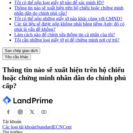
Tôi có thể nộp loại giấy tờ nào để xác minh ID?
Thông tin nào sẽ xuất hiện trên hộ chiếu hoặc chứng minh
nhân dân do chính phủ cấp?
Tôi có thể nộp những giấy tờ nào khác cùng với CMND?
Các tài liệu sẽ được nộp không phải bằng tiếng Anh; đó có
phải là vấn đề không?
Làm cách nào để chỉnh sửa thông tin cá nhân của tôi?
Tôi cần những loại giấy tờ gì để chứng minh nơi cư trú?
Sao chép giao dịch
Yêu cầu khác
Thông tin nào sẽ xuất hiện trên hộ chiếu
hoặc chứng minh nhân dân do chính phủ
cấp?
Tài khoản
Các loại tài khoản
Standard
ECN
Cent
Thị trường