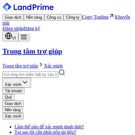
Copy Trading
Khuyến
Giao dịch
Nền tảng
Công cụ
Công ty
mãi
Đăng nhập
Đăng ký
VI
Trung tâm trợ giúp
Trung tâm trợ giúp
Xác minh
Xác minh
Tài khoản
Quỹ
Giao dịch
Nền tảng
Xác minh
Làm thế nào để xác minh danh tính?
Tại sao tôi cần phải nộp tài liệu?