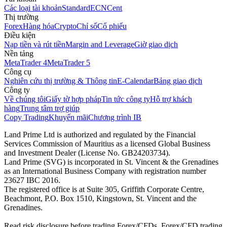
Các loại tài khoản
Standard
ECN
Cent
Thị trường
Forex
Hàng hóa
Crypto
Chỉ số
Cổ phiếu
Điều kiện
Nạp tiền và rút tiền
Margin and Leverage
Giờ giao dịch
Nền tảng
MetaTrader 4
MetaTrader 5
Công cụ
Nghiên cứu thị trường & Thông tin
E-Calendar
Bảng giao dịch
Công ty
Về chúng tôi
Giấy tờ hợp pháp
Tin tức công ty
Hỗ trợ khách
hàng
Trung tâm trợ giúp
Copy Trading
Khuyến mãi
Chương trình IB
Land Prime Ltd is authorized and regulated by the Financial
Services Commission of Mauritius as a licensed Global Business
and Investment Dealer (License No. GB24203734).
Land Prime (SVG) is incorporated in St. Vincent & the Grenadines
as an International Business Company with registration number
23627 IBC 2016.
The registered office is at Suite 305, Griffith Corporate Centre,
Beachmont, P.O. Box 1510, Kingstown, St. Vincent and the
Grenadines.
Read risk disclosure before trading Forex/CFDs. Forex/CFD trading