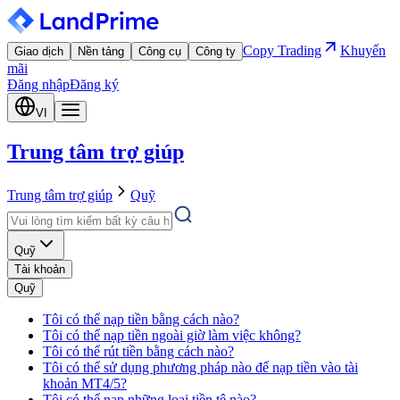
Copy Trading
Khuyến
Giao dịch
Nền tảng
Công cụ
Công ty
mãi
Đăng nhập
Đăng ký
VI
Trung tâm trợ giúp
Trung tâm trợ giúp
Quỹ
Quỹ
Tài khoản
Quỹ
Tôi có thể nạp tiền bằng cách nào?
Tôi có thể nạp tiền ngoài giờ làm việc không?
Tôi có thể rút tiền bằng cách nào?
Tôi có thể sử dụng phương pháp nào để nạp tiền vào tài
khoản MT4/5?
Tôi có thể nạp những loại tiền tệ nào?