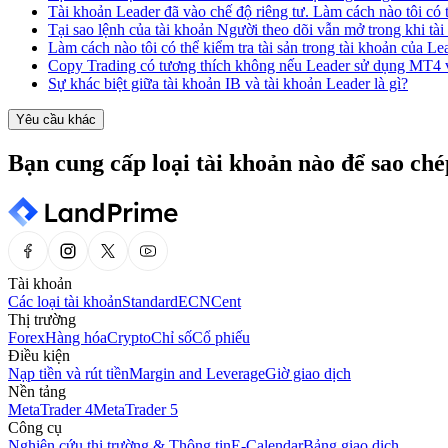
Tài khoản Leader đã vào chế độ riêng tư. Làm cách nào tôi có t
Tại sao lệnh của tài khoản Người theo dõi vẫn mở trong khi tà
Làm cách nào tôi có thể kiểm tra tài sản trong tài khoản của Le
Copy Trading có tương thích không nếu Leader sử dụng MT4 
Sự khác biệt giữa tài khoản IB và tài khoản Leader là gì?
Yêu cầu khác
Bạn cung cấp loại tài khoản nào để sao ché
Tài khoản
Các loại tài khoản
Standard
ECN
Cent
Thị trường
Forex
Hàng hóa
Crypto
Chỉ số
Cổ phiếu
Điều kiện
Nạp tiền và rút tiền
Margin and Leverage
Giờ giao dịch
Nền tảng
MetaTrader 4
MetaTrader 5
Công cụ
Nghiên cứu thị trường & Thông tin
E-Calendar
Bảng giao dịch