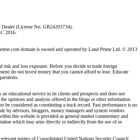
ent Dealer (License No. GB24203734).
BC 2016.
 landprime.com domain is owned and operated by Land Prime Ltd. © 2013
al risk and loss exposure. Before you decide to trade foreign
stment; do not invest money that you cannot afford to lose. Educate
questions.
n educational service to its clients and prospects and does not
the opinions and analysis offered in the blogs or other information
 to be considered as constituting a track record. Past performance is no
s made by advisors, bloggers, money managers and system vendors
 within this website is provided as general market commentary and
itation which may arise directly or indirectly from the use of or
/ relevant parties of Consolidated United Nations Security Council