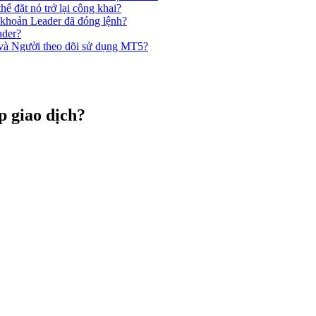
hể đặt nó trở lại công khai?
i khoản Leader đã đóng lệnh?
ader?
và Người theo dõi sử dụng MT5?
p giao dịch?