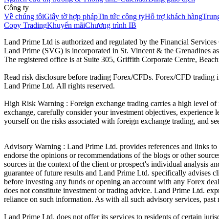
Công ty
Về chúng tôi
Giấy tờ hợp pháp
Tin tức công ty
Hỗ trợ khách hàng
Trung
Copy Trading
Khuyến mãi
Chương trình IB
Land Prime Ltd is authorized and regulated by the Financial Servic
Land Prime (SVG) is incorporated in St. Vincent & the Grenadines a
The registered office is at Suite 305, Griffith Corporate Centre, Be
Read risk disclosure before trading Forex/CFDs. Forex/CFD trading in
Land Prime Ltd. All rights reserved.
High Risk Warning : Foreign exchange trading carries a high level of ri
exchange, carefully consider your investment objectives, experience le
yourself on the risks associated with foreign exchange trading, and se
Advisory Warning : Land Prime Ltd. provides references and links to s
endorse the opinions or recommendations of the blogs or other sources 
sources in the context of the client or prospect's individual analysis 
guarantee of future results and Land Prime Ltd. specifically advises 
before investing any funds or opening an account with any Forex deal
does not constitute investment or trading advice. Land Prime Ltd. expres
reliance on such information. As with all such advisory services, past r
Land Prime Ltd. does not offer its services to residents of certain ju