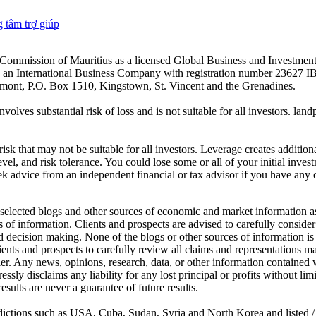
 tâm trợ giúp
es Commission of Mauritius as a licensed Global Business and Investm
s an International Business Company with registration number 23627 I
achmont, P.O. Box 1510, Kingstown, St. Vincent and the Grenadines.
volves substantial risk of loss and is not suitable for all investors.
sk that may not be suitable for all investors. Leverage creates addition
vel, and risk tolerance. You could lose some or all of your initial inve
ek advice from an independent financial or tax advisor if you have any 
elected blogs and other sources of economic and market information as a
of information. Clients and prospects are advised to carefully consider 
and decision making. None of the blogs or other sources of information is
clients and prospects to carefully review all claims and representation
er. Any news, opinions, research, data, or other information contained
sly disclaims any liability for any lost principal or profits without lim
esults are never a guarantee of future results.
risdictions such as USA, Cuba, Sudan, Syria and North Korea and listed 