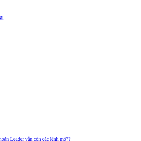
ãi
 khoản Leader vẫn còn các lệnh mở??