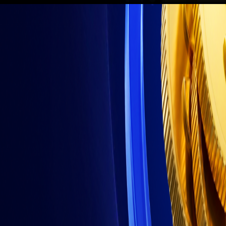
ãi.
ao dịch được tính tổng trên tất cả tài khoản.
i ngày
ack như sau.
 dịch