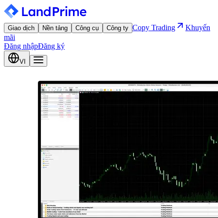
Copy Trading
Khuyến
Giao dịch
Nền tảng
Công cụ
Công ty
mãi
Đăng nhập
Đăng ký
VI