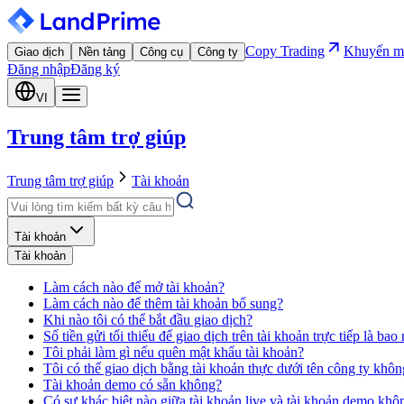
Copy Trading
Khuyến m
Giao dịch
Nền tảng
Công cụ
Công ty
Đăng nhập
Đăng ký
VI
Trung tâm trợ giúp
Trung tâm trợ giúp
Tài khoản
Tài khoản
Tài khoản
Làm cách nào để mở tài khoản?
Làm cách nào để thêm tài khoản bổ sung?
Khi nào tôi có thể bắt đầu giao dịch?
Số tiền gửi tối thiểu để giao dịch trên tài khoản trực tiếp là bao
Tôi phải làm gì nếu quên mật khẩu tài khoản?
Tôi có thể giao dịch bằng tài khoản thực dưới tên công ty khô
Tài khoản demo có sẵn không?
Có sự khác biệt nào giữa tài khoản live và tài khoản demo khô