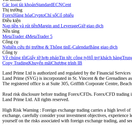
Các loại tài khoản
Standard
ECN
Cent
Thị trường
Forex
Hàng hóa
Crypto
Chỉ số
Cổ phiếu
Điều kiện
Nạp tiền và rút tiền
Margin and Leverage
Giờ giao dịch
Nền tảng
MetaTrader 4
MetaTrader 5
Công cụ
Nghiên cứu thị trường & Thông tin
E-Calendar
Bảng giao dịch
Công ty
Về chúng tôi
Giấy tờ hợp pháp
Tin tức công ty
Hỗ trợ khách hàng
Trung
Copy Trading
Khuyến mãi
Chương trình IB
Land Prime Ltd is authorized and regulated by the Financial Servic
Land Prime (SVG) is incorporated in St. Vincent & the Grenadines a
The registered office is at Suite 305, Griffith Corporate Centre, Be
Read risk disclosure before trading Forex/CFDs. Forex/CFD trading in
Land Prime Ltd. All rights reserved.
High Risk Warning : Foreign exchange trading carries a high level of ri
exchange, carefully consider your investment objectives, experience le
yourself on the risks associated with foreign exchange trading, and se