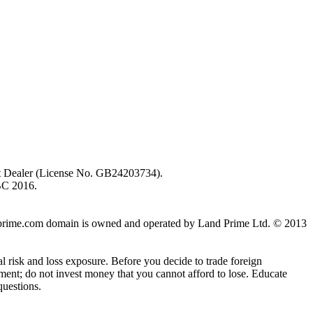
ent Dealer (License No. GB24203734).
BC 2016.
 landprime.com domain is owned and operated by Land Prime Ltd. © 2013
al risk and loss exposure. Before you decide to trade foreign
stment; do not invest money that you cannot afford to lose. Educate
questions.