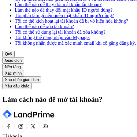
Làm thế nào để thay đổi mật khẩu tài khoản?
Làm thế nào để thay đổi mật khẩu ID người dùng?
Tôi phải làm gì nếu quên mật khẩu ID người dùng?
Tôi có thể kích hoạt lại tài khoản đã bị vô hiệu hóa không?
Làm thế nào để xóa tài khoản?
Tôi có thể sử dụng lại tài khoản đã xóa không?
Tôi không thể đăng nhập vào Mypage.
Tôi không nhận được mã xác minh email khi cố gắng đăng ký.
Quỹ
Giao dịch
Nền tảng
Xác minh
Sao chép giao dịch
Yêu cầu khác
Làm cách nào để mở tài khoản?
Tài khoản