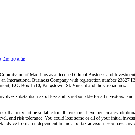
 tâm trợ giúp
es Commission of Mauritius as a licensed Global Business and Investm
s an International Business Company with registration number 23627 I
achmont, P.O. Box 1510, Kingstown, St. Vincent and the Grenadines.
volves substantial risk of loss and is not suitable for all investors.
sk that may not be suitable for all investors. Leverage creates addition
vel, and risk tolerance. You could lose some or all of your initial inve
ek advice from an independent financial or tax advisor if you have any 