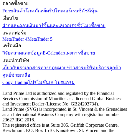
ตลาดซื้อขาย
Forex
สินค้าโภคภัณฑ์
คริปโทเคอร์เรนซี
ดัชนี
หุ้น
เงื่อนไข
ฝากและถอนเงิน
มาร์จิ้นและเลเวอเรจ
ชั่วโมงซื้อขาย
แพลตฟอร์ม
MetaTrader 4
MetaTrader 5
เครื่องมือ
วิจัยตลาดและข้อมูล
E-Calendar
แผงการซื้อขาย
แนะนำบริษัท
เกี่ยวกับเรา
เอกสารทางกฎหมาย
ข่าวสารบริษัท
บริการลูกค้า
ศูนย์ช่วยเหลือ
Copy Trading
โปรโมชั่น
IB โปรแกรม
Land Prime Ltd is authorized and regulated by the Financial
Services Commission of Mauritius as a licensed Global Business
and Investment Dealer (License No. GB24203734).
Land Prime (SVG) is incorporated in St. Vincent & the Grenadines
as an International Business Company with registration number
23627 IBC 2016.
The registered office is at Suite 305, Griffith Corporate Centre,
Beachmont, P.O. Box 1510, Kingstown, St. Vincent and the