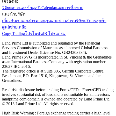
เครื่องมือ
วิจัยตลาดและข้อมูล
E-Calendar
แผงการซื้อขาย
แนะนำบริษัท
เกี่ยวกับเรา
เอกสารทางกฎหมาย
ข่าวสารบริษัท
บริการลูกค้า
ศูนย์ช่วยเหลือ
Copy Trading
โปรโมชั่น
IB โปรแกรม
Land Prime Ltd is authorized and regulated by the Financial
Services Commission of Mauritius as a licensed Global Business
and Investment Dealer (License No. GB24203734).
Land Prime (SVG) is incorporated in St. Vincent & the Grenadines
as an International Business Company with registration number
23627 IBC 2016.
The registered office is at Suite 305, Griffith Corporate Centre,
Beachmont, P.O. Box 1510, Kingstown, St. Vincent and the
Grenadines.
Read risk disclosure before trading Forex/CFDs. Forex/CFD trading
involves substantial risk of loss and is not suitable for all investors.
landprime.com domain is owned and operated by Land Prime Ltd.
© 2013 Land Prime Ltd. All rights reserved.
High Risk Warning : Foreign exchange trading carries a high level