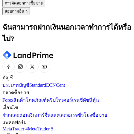
การคัดลอกการซื้อขาย
สอบถามอื่น ๆ
ฉันสามารถฝากเงินนอกเวลาทำการได้หรือ
ไม่?
บัญชี
ประเภทบัญชี
Standard
ECN
Cent
ตลาดซื้อขาย
Forex
สินค้าโภคภัณฑ์
คริปโทเคอร์เรนซี
ดัชนี
หุ้น
เงื่อนไข
ฝากและถอนเงิน
มาร์จิ้นและเลเวอเรจ
ชั่วโมงซื้อขาย
แพลตฟอร์ม
MetaTrader 4
MetaTrader 5