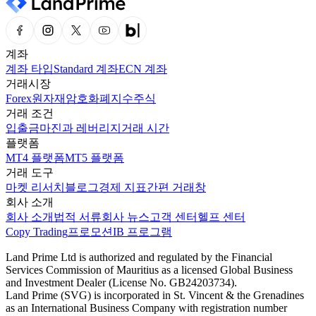
계좌
계좌 타입
Standard 계좌
ECN 계좌
거래시장
Forex
원자재
암호화폐
지수
주식
거래 조건
입출금
마진과 레버리지
거래 시간
플랫폼
MT4 플랫폼
MT5 플랫폼
거래 도구
마켓 리서치
블로그
경제 지표
간편 거래창
회사 소개
회사 소개
법적 서류
회사 뉴스
고객 센터
헬프 센터
Copy Trading
프로모션
IB 프로그램
Land Prime Ltd is authorized and regulated by the Financial
Services Commission of Mauritius as a licensed Global Business
and Investment Dealer (License No. GB24203734).
Land Prime (SVG) is incorporated in St. Vincent & the Grenadines
as an International Business Company with registration number