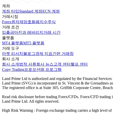
계좌
계좌 타입
Standard 계좌
ECN 계좌
거래시장
Forex
원자재
암호화폐
지수
주식
거래 조건
입출금
마진과 레버리지
거래 시간
플랫폼
MT4 플랫폼
MT5 플랫폼
거래 도구
마켓 리서치
블로그
경제 지표
간편 거래창
회사 소개
회사 소개
법적 서류
회사 뉴스
고객 센터
헬프 센터
Copy Trading
프로모션
IB 프로그램
Land Prime Ltd is authorized and regulated by the Financial Servic
Land Prime (SVG) is incorporated in St. Vincent & the Grenadines a
The registered office is at Suite 305, Griffith Corporate Centre, Be
Read risk disclosure before trading Forex/CFDs. Forex/CFD trading in
Land Prime Ltd. All rights reserved.
High Risk Warning : Foreign exchange trading carries a high level of ri