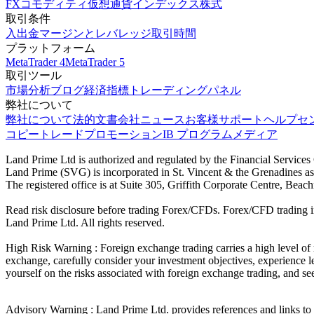
FX
コモディティ
仮想通貨
インデックス
株式
取引条件
入出金
マージンとレバレッジ
取引時間
プラットフォーム
MetaTrader 4
MetaTrader 5
取引ツール
市場分析
ブログ
経済指標
トレーディングパネル
弊社について
弊社について
法的文書
会社ニュース
お客様サポート
ヘルプセ
コピートレード
プロモーション
IB プログラム
メディア
Land Prime Ltd is authorized and regulated by the Financial Servic
Land Prime (SVG) is incorporated in St. Vincent & the Grenadines a
The registered office is at Suite 305, Griffith Corporate Centre, Be
Read risk disclosure before trading Forex/CFDs. Forex/CFD trading in
Land Prime Ltd. All rights reserved.
High Risk Warning : Foreign exchange trading carries a high level of ri
exchange, carefully consider your investment objectives, experience le
yourself on the risks associated with foreign exchange trading, and se
Advisory Warning : Land Prime Ltd. provides references and links to s