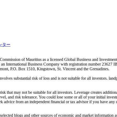
ンター
es Commission of Mauritius as a licensed Global Business and Investm
s an International Business Company with registration number 23627 I
achmont, P.O. Box 1510, Kingstown, St. Vincent and the Grenadines.
volves substantial risk of loss and is not suitable for all investors.
sk that may not be suitable for all investors. Leverage creates addition
vel, and risk tolerance. You could lose some or all of your initial inve
ek advice from an independent financial or tax advisor if you have any 
elected blogs and other sources of economic and market information as a