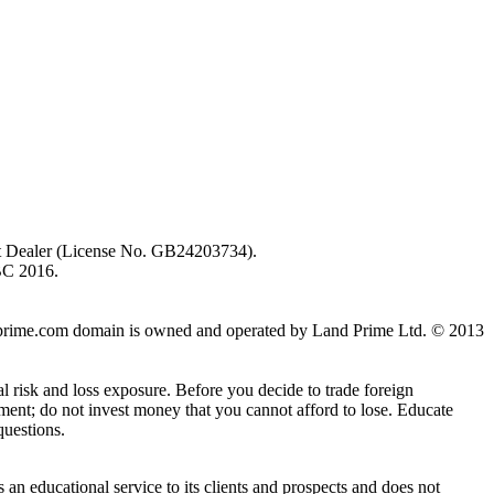
ent Dealer (License No. GB24203734).
BC 2016.
 landprime.com domain is owned and operated by Land Prime Ltd. © 2013
al risk and loss exposure. Before you decide to trade foreign
stment; do not invest money that you cannot afford to lose. Educate
questions.
n educational service to its clients and prospects and does not